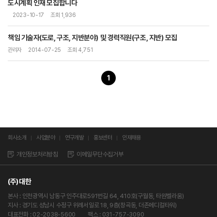
도시계획 인재 모집합니다
2023-10-17
조회 1,936
책임 기술자(도로, 구조, 지반분야) 및 경력직원(구조, 지반) 모집
관리자
2014-07-25
조회 4,751
1
회사소개
사업분야
연구개발
홍보센터
인재채용
개인정보처리방침
이메일무단수집거부
(주)대한
본사 : 인천광역시 남동구 인주대로591번길 64, 410호(구월동, 타원벨라움)
지사 : 경기도 성남시 수정구 위례서일로 18, 9층(창곡동, 더존메디컬타워)
대표전화 : 02-2038-5600
팩스 : 031-757-3090