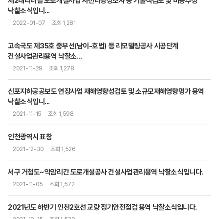
제2대티터널 도로개설사업 사전타당성조사 중 기술적검토 및 비용추정
낙찰소식입니...
2022-01-07
조회 1,281
고속국도 제35호 중부선(남이-호법) 등 리모델링공사 시공단계
건설사업관리용역 낙찰소...
2021-11-29
조회 1,278
신포지하공공보도 연장사업 재해영향성검토 및 소규모재해영향평가 용역
낙찰소식입니...
2021-11-15
조회 1,598
인천광역시 표창
2021-12-30
조회 1,526
서구 거첨도~약암리간 도로개설공사 건설사업관리용역 낙찰소식입니다.
2021-11-05
조회 1,572
2021년도 하반기 인천2호선 교량 정기안전점검 용역 낙찰소식입니다.