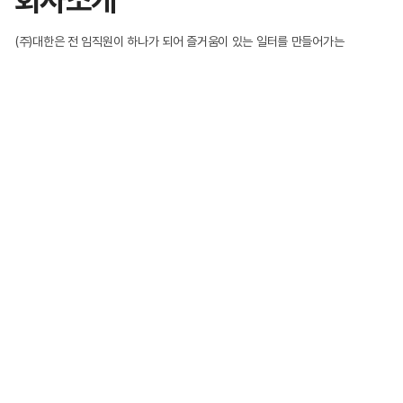
회사소개
(주)대한은 전 임직원이 하나가 되어 즐거움이 있는 일터를 만들어가는
회사입니다.
고객과 임직원 사이의 신뢰와 존중을 기반으로 가치를 공유하며
끊임없는 기술개발과 자기계발로
최고의 기술서비스를 제공하여 이것을 통하여
국가와 사회발전에 이바지하는 사회적 기업의 모습으로
성장해 나갈 것입니다.
연구개발
홍보센터