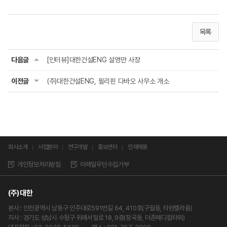
목록
다음글
[인터뷰]대한건설ENG 설영만 사장
이전글
(주)대한건설ENG, 필리핀 다바오 사무소 개소
회사소개
사업분야
연구개발
홍보센터
인재채용
개인정보처리방침
이메일무단수집거부
(주)대한
본사 : 인천광역시 남동구 인주대로591번길 64, 410호(구월동, 타원벨라움)
지사 : 경기도 성남시 수정구 위례서일로 18, 9층(창곡동, 더존메디컬타워)