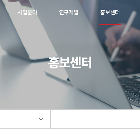
사업분야
연구개발
홍보센터
엔지니어링사업본부
R&D센터(기술연구소)
대한뉴스
건설사업관리본부
연구과제
대한갤러리
홍보센터
건설본부/HDD사업부
연구논문
언론기사
지적재산권
사이버PR